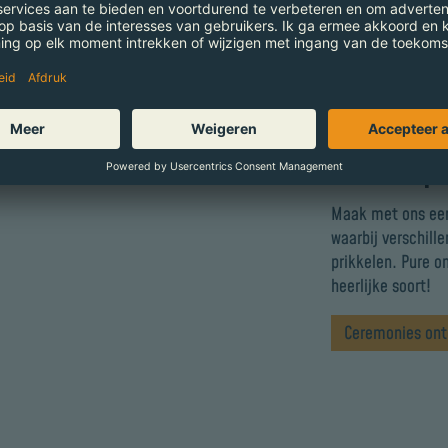
Ga mee op 
Maak met ons een
waarbij verschille
prikkelen. Pure 
heerlijke soort!
Ceremonies on