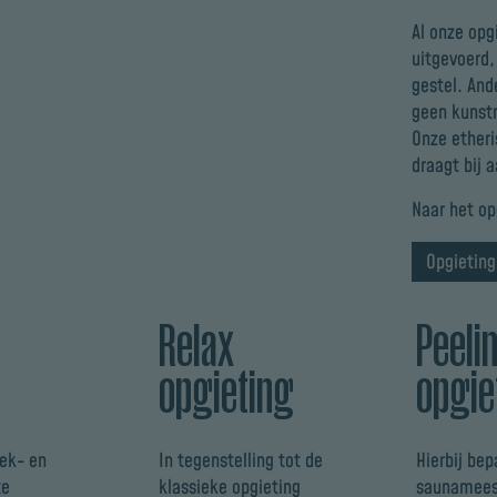
Al onze opg
uitgevoerd,
gestel. And
geen kunst
Onze etheri
draagt bij 
Naar het o
Opgieting
Relax
Peeli
opgieting
opgie
iek- en
In tegenstelling tot de
Hierbij bep
te
klassieke opgieting
saunamees