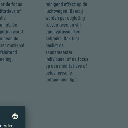
 of de focus
reinigend effect op de
itatieve of
luchtwegen. Daarbij
olle
worden per opgieting
g ligt. De
tussen twee en vijf
gieting wordt
eucalyptussoorten
eur van de
gebruikt. Ook hier
ter muzikaal
beslist de
fsluitend
saunameester
eeling.
individueel of de focus
op een meditatieve of
belevingsvolle
ontspanning ligt.