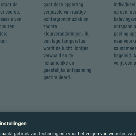
 staat de
gaat deze opgieting
individueel
or voorop.
vergezeld van rustige
op een med
tsessie van
achtergrondmuziek en
belevingsv
minuten
zachte
ontspannin
dere
kleurveranderingen. Bij
peeling op
eken
een lage temperatuur
naar voork
wordt de lucht lichtjes
saunamees
verwaaid en de
begeleid. A
lichamelijke en
volgt een p
geestelijke ontspanning
gestimuleerd.