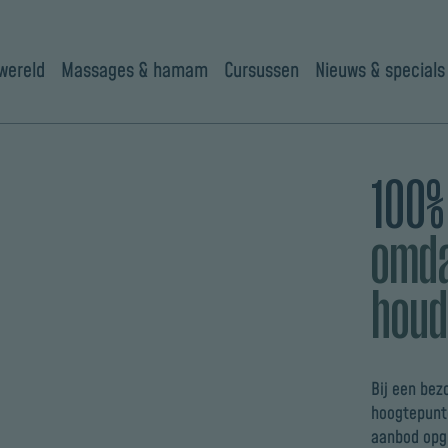
wereld
Massages & hamam
Cursussen
Nieuws & specials
100%
omda
houd
Bij een bez
hoogtepunte
aanbod opgi