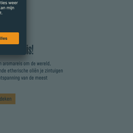
aromareis!
 aromareis om de wereld,
nde etherische oliën je zintuigen
ontspanning van de meest
tdeken