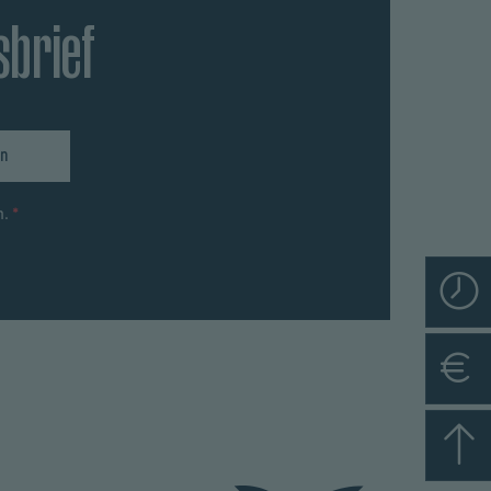
sbrief
n
n.