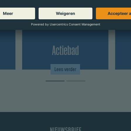
Actiebad
Lees verder
NIEUWSBRIEF