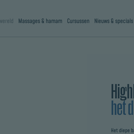
wereld
Massages & hamam
Cursussen
Nieuws & specials
Highl
het 
Het diepe 