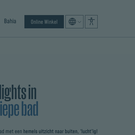
Bahia
Online Winkel
ights in
diepe bad
bad met een
hemels uitzicht naar buiten, ‘lucht’ig!