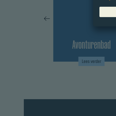
pools
Avonturenbad
verder
Lees verder